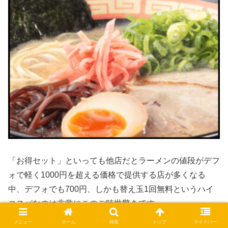
「お得セット」といっても他店だとラーメンの値段がデフ
ォで軽く1000円を超える価格で提供する店が多くなる
中、デフォでも700円、しかも替え玉1回無料というハイ
コスパなのは非常にこのご時世驚きです。
メニュー
ホーム
検索
トップ
サイドバー