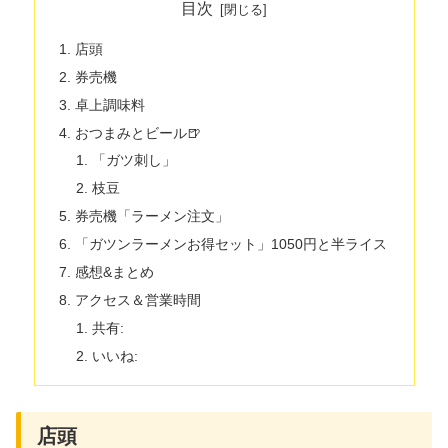
目次
店頭
券売機
卓上調味料
おつまみとビール🍺
「ガツ刺し」
枝豆
券売機「ラーメン注文」
「ガツンラーメンお得セット」1050円と半ライス
感想&まとめ
アクセス＆営業時間
共有:
いいね:
店頭