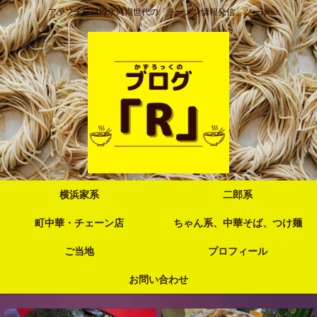
アラフォー就職氷河期世代の「ラーメン情報発信」ツール
横浜家系
二郎系
町中華・チェーン店
ちゃん系、中華そば、つけ麺
ご当地
プロフィール
お問い合わせ