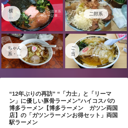
横
横浜家系ラーメン(資本系
二郎系
含む)店のレビュー記事に
浜
なります。
家
系
ちゃん
ご
「煮干し系」、「中華
コンビニ、スーパー、ネット
そば」、「つけ麺」、
通販のチルド麺、レトルト、
系・中
当
「汁なし」の店のレビ
袋麺のレビュー記事またはラ
華そ
地
ュー記事になります。
ーメンに関する電子書籍出版
ば・つ
情報のページになります。
け麺
“12年ぶりの再訪” “「力士」と「リーマ
ン」に優しい豚骨ラーメン”ハイコスパの
博多ラーメン【博多ラーメン ガツン両国
店】の「ガツンラーメンお得セット」両国
駅ラーメン