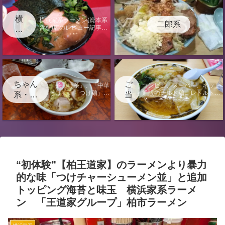
横
横浜家系ラーメン(資本系
二郎系
含む)店のレビュー記事に
浜
なります。
家
系
ちゃん
ご
「煮干し系」、「中華
コンビニ、スーパー、ネット
そば」、「つけ麺」、
通販のチルド麺、レトルト、
系・中
当
「汁なし」の店のレビ
袋麺のレビュー記事またはラ
華そ
地
ュー記事になります。
ーメンに関する電子書籍出版
ば・つ
情報のページになります。
け麺
“初体験”【柏王道家】のラーメンより暴力
的な味「つけチャーシューメン並」と追加
トッピング海苔と味玉 横浜家系ラーメ
ン 「王道家グループ」柏市ラーメン