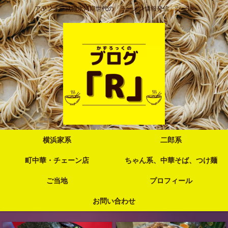
アラフォー就職氷河期世代の「ラーメン情報発信」ツール
横浜家系
二郎系
町中華・チェーン店
ちゃん系、中華そば、つけ麺
ご当地
プロフィール
お問い合わせ