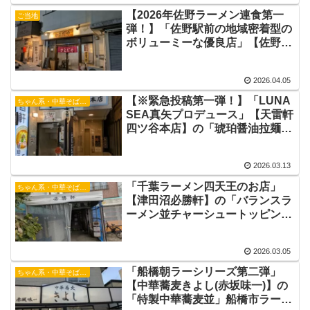
【2026年佐野ラーメン連食第一
ご当地
弾！】「佐野駅前の地域密着型の
ボリューミーな優良店」【佐野ラ
ーメンかまだや】の「ねぎみそら
ーめん辛」佐野駅ラーメン 佐野
2026.04.05
ラーメン 佐野市深夜営業ラーメ
ン店
【※緊急投稿第一弾！】「LUNA
ちゃん系・中華そば・つけ麺
SEA真矢プロデュース」【天雷軒
四ツ谷本店】の「琥珀醤油拉麺全
部乗せ」 LUNA SEA真矢ラー
メン 四ッ谷駅ラーメン
2026.03.13
「千葉ラーメン四天王のお店」
ちゃん系・中華そば・つけ麺
【津田沼必勝軒】の「バランスラ
ーメン並チャーシュートッピン
グ」東池袋大勝軒 永福町大勝
軒 津田沼駅ラーメン
2026.03.05
「船橋朝ラーシリーズ第二弾」
ちゃん系・中華そば・つけ麺
【中華蕎麦きよし(赤坂味一)】の
「特製中華蕎麦並」船橋市ラーメ