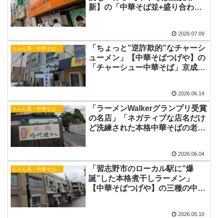
新】の「中華そば並+盛り合わせ
トッピング」船橋駅ラーメン 船
橋市中華そば
2026.07.09
「ちょっと”逆詐欺的”なチャーシ
ちゃん系・中華そば・つけ麺
ューメン」【中華そばつげや】の
「チャーシュー中華そば」京成本
線実籾駅ラーメン 習志野市煮干
しラーメン
2026.06.14
「ラーメンWalkerグランプリ受賞
ちゃん系・中華そば・つけ麺
の名店」「ネガティブな店名だけ
ど洗練された本格中華そばの老舗
店」【拉麺時代遅れ】の「昭和の
中華そば」茨城県南部ラーメン
2026.06.04
常総市中華そば 水海道駅ラーメ
ン
「習志野市のローカル駅に”爆
ちゃん系・中華そば・つけ麺
誕”した本格煮干しラーメン」
【中華そばつげや】の三種の中華
煮干し中華そば 京成本線実籾駅
ラーメン 習志野市ラーメン 習
2026.05.10
志野市煮干し中華そば