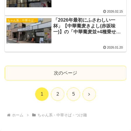
ン 船橋中華そば 船橋市朝ラー
2026.02.15
「2026年最初にふさわしい一
ちゃん系・中華そば・つけ麺
杯」【中華蕎麦きよし(赤坂味
一)】の「中華蕎麦並+4種乗せ」
船橋市ラーメン 船橋駅中華蕎麦
2026.01.20
次のページ
次
1
2
5
へ
ホーム
ちゃん系・中華そば・つけ麺