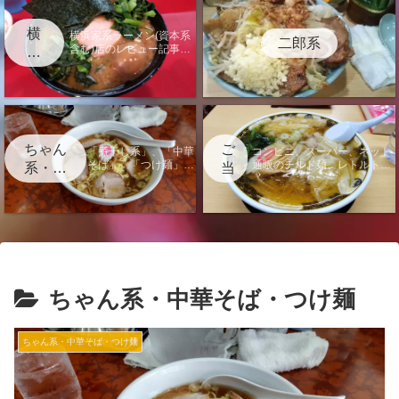
横
横浜家系ラーメン(資本系
二郎系
含む)店のレビュー記事に
浜
なります。
家
系
ちゃん
ご
「煮干し系」、「中華
コンビニ、スーパー、ネット
そば」、「つけ麺」、
通販のチルド麺、レトルト、
系・中
当
「汁なし」の店のレビ
袋麺のレビュー記事またはラ
華そ
地
ュー記事になります。
ーメンに関する電子書籍出版
ば・つ
情報のページになります。
け麺
ちゃん系・中華そば・つけ麺
ちゃん系・中華そば・つけ麺