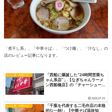
「煮干し系」、「中華そば」、「つけ麺」、「汁なし」の
店のレビュー記事になります。
「西船に爆誕した”24時間営業ち
ちゃん系・中華そば・つけ麺
ゃん系店”」【なぎちゃんラーメ
ン西船橋店】の「チャーシューも
り中華並」ちゃんのれん組合 西
船橋ちゃん系店 西船橋駅ラーメ
2026.07.23
ン
「千葉を代表する二毛作店の本格
ちゃん系・中華そば・つけ麺
的な一杯!」【中華そば温故知