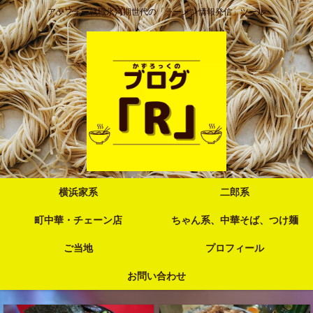
アラフォー就職氷河期世代の「ラーメン情報発信」ツール
横浜家系
二郎系
町中華・チェーン店
ちゃん系、中華そば、つけ麺
ご当地
プロフィール
お問い合わせ