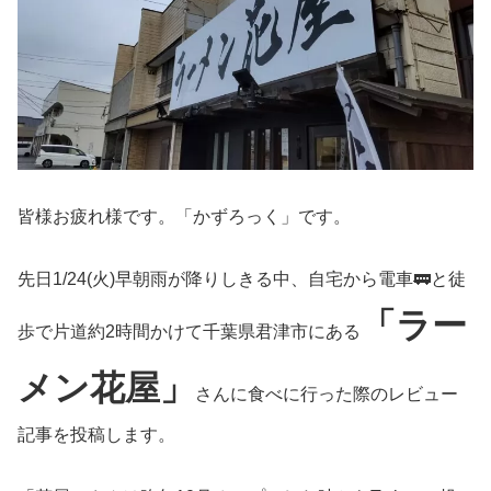
皆様お疲れ様です。「かずろっく」です。
先日1/24(火)早朝雨が降りしきる中、自宅から電車🚃と徒
「ラー
歩で片道約2時間かけて千葉県君津市にある
メン花屋」
さんに食べに行った際のレビュー
記事を投稿します。