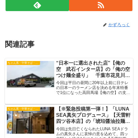
かずろっく
関連記事
“日本一に選出された店”【俺の
ちゃん系・中華そば・つけ麺
空 武石インター店】の「俺の空
つけ麺全盛り」 千葉市花見川区
ラーメン・つけ麺 【俺の空】
今回は平日の昼間に20年以上前に日テレ
の日本一のラーメン店を決める年末特番
で1位になった高田馬場【俺の空】の支店
である【俺の空 武石インター店】に初
訪問・実食してきました。記憶は定かで
はありませんが、当時の味をできるだけ
【※緊急投稿第一弾！】「LUNA
ちゃん系・中華そば・つけ麺
思い出しながら伝えていきたいと思いま
SEA真矢プロデュース」【天雷軒
す。
四ツ谷本店】の「琥珀醤油拉麺全
部乗せ」 LUNA SEA真矢ラー
今回は先日亡くなられたLUNA SEAドラ
メン 四ッ谷駅ラーメン
ムの真矢さんに哀悼の意を込めて、四ッ