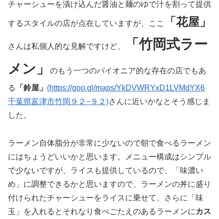
チャーシューを漬け込んだ醤油と麺のゆで汁を割って提供
「花屋」
するスタイルの店が点在していますが、ここ
「竹岡式ラー
さんは私個人的な見解ですけど、
メン」
のもう一つのパイオニア的な存在の店でもあ
る
「鈴屋」
(https://goo.gl/maps/YkDVWRYxD1LVMdYX6
千葉県富津市竹岡９２−９２)
さんに近いかなとそう感じま
した。
ラーメン自体脂分が非常に少ないので朝で食べるラーメン
にはちょうどいいかと思います。メニュー構成はシンプル
で少ないですが、ライスも提供しているので、「味濃い
め」に調整できるかと思いますので、ラーメンの丼に盛り
付けられたチャーシューをライスに乗せて、さらに「味
玉」を入れるとそれなり食べごたえのあるラーメンに
カス