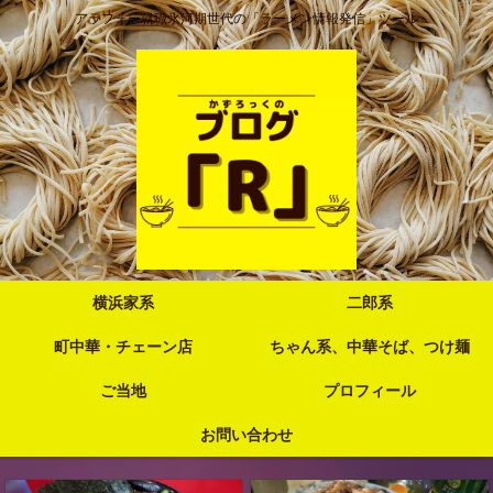
アラフォー就職氷河期世代の「ラーメン情報発信」ツール
横浜家系
二郎系
町中華・チェーン店
ちゃん系、中華そば、つけ麺
ご当地
プロフィール
お問い合わせ