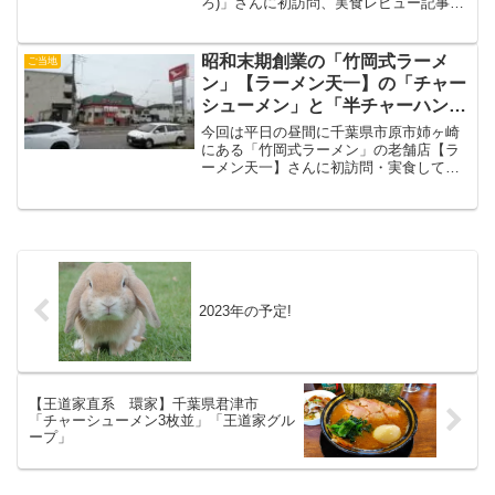
ろ)」さんに初訪問、実食レビュー記事で
す。立地が千葉工大の裏と閑静な住宅街
にある本格的な「濃厚煮干しつけ麵」を
食べてきたので、参考までに目を通して
昭和末期創業の「竹岡式ラーメ
ご当地
いただければ嬉しいです。
ン」【ラーメン天一】の「チャー
シューメン」と「半チャーハン」
市原市ラーメン
今回は平日の昼間に千葉県市原市姉ヶ崎
にある「竹岡式ラーメン」の老舗店【ラ
ーメン天一】さんに初訪問・実食してき
ました。【ラーメン天一】と聞くと「天
下一品」を連想し、通称同じく「天一」
として有名ですが、「天下一品」の店舗
とは全く無関係です。そこは置いといて
【ラーメン天一】さんが提供する「竹岡
式ラーメン」の旨さを少しでも伝わって
いければと思い今回も投稿させえていた
だきます。
2023年の予定!
【王道家直系 環家】千葉県君津市
「チャーシューメン3枚並」「王道家グル
ープ」