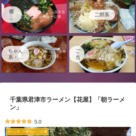
横
横浜家系ラーメン(資本系
二郎系
含む)店のレビュー記事に
浜
なります。
家
系
ちゃん
ご
「煮干し系」、「中華
コンビニ、スーパー、ネット
そば」、「つけ麺」、
通販のチルド麺、レトルト、
系・中
当
「汁なし」の店のレビ
袋麺のレビュー記事またはラ
華そ
地
ュー記事になります。
ーメンに関する電子書籍出版
ば・つ
情報のページになります。
け麺
千葉県君津市ラーメン【花屋】「朝ラーメ
ン」
5.0
ちゃん系・中華そば・つけ麺