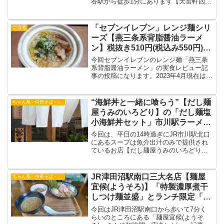
谷駅から徒歩1分にあります【天雷軒四ツ
谷本店】さんに食べに行きました。今回
初ということで看板メニュー「琥珀醤油
拉麺」を食べてきて、真矢さんの生前の
「セブンイレブン」レンジ麺シリ
ご当地
風貌とビジュアルとは裏腹の優しい一杯
ーズ【燕三条系背脂醤油ラーメ
をいただくことができましたので気にな
ン】税抜き510円(税込み550円)実
る方がいらっしゃいましたら、ぜひ一度
食レビュー※期間及び関東圏店舗
食べに行ってみてください。
今回セブンイレブンのレンジ麺「燕三条
限定
系背脂醤油ラーメン」の実食レビュー記
事の投稿になります。2023年4月現在は販
売されていませんが、来年も販売される
かもしれませんので、参考程度に目を通
していただければ幸いです。
“海鮮丼と一緒に喰らう”【だし麺
ちゃん系・中華そば・つけ麺
屋うみのいろどり】の「だし麺塩
小海鮮丼セット」市川駅ラーメ
ン 塩ラーメン
今回は、平日の14時過ぎにJR市川駅北口
にあるスープは魚介出汁のみで提供され
ているお店【だし麺屋うみのいろどり】
に初訪問・実食してきました。和食割烹
料理店に近いお店の雰囲気でどのような
高級感のある1杯を伝えられたらいいなと
JR津田沼駅南口三大名店【麺屋
ちゃん系・中華そば・つけ麺
思います。
宜候(ようそろ)】「特製濃厚煮干
しつけ麺並盛」とランチ限定「ミ
ニチャーシュー丼150円」 千葉
今回はJR津田沼駅南口から歩いて7分く
県習志野市津田沼
らいのところにある「麺屋宜候(ようそ