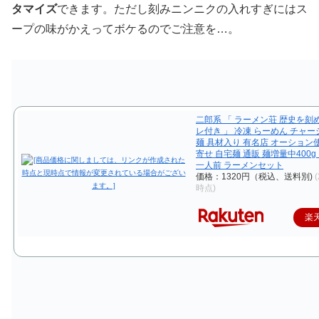
タマイズ
できます。ただし刻みニンニクの入れすぎにはス
ープの味がかえってボケるのでご注意を…。
二郎系 「 ラーメン荘 歴史を刻
レ付き 」 冷凍 らーめん チャー
麺 具材入り 有名店 オーション
寄せ 自宅麺 通販 麺増量中400
一人前 ラーメンセット
価格：1320円（税込、送料別)
(
時点)
楽