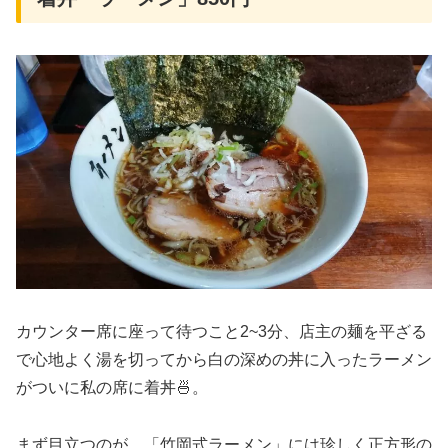
カウンター席に座って待つこと2~3分、店主の麺を平ざる
で心地よく湯を切ってから白の深めの丼に入ったラーメン
がついに私の席に着丼🍜。
まず目立つのが、「竹岡式ラーメン」には珍しく正方形の