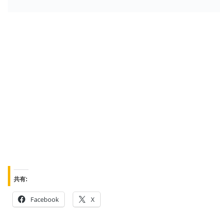
共有:
Facebook
X