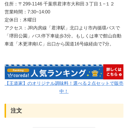
住所：〒299-1146 千葉県君津市大和田３丁目１−１２
営業時間：7:30~14:00
定休日：木曜日
アクセス：JR内房線「君津駅」北口より市内循環バスで
「堺田公園」バス停下車徒歩3分。もしくは車で館山自動
車道「木更津南I.C」出口から国道16号線経由で7分。
【王道家】のオリジナル調味料！選べる２点セットで販売
中！
注文