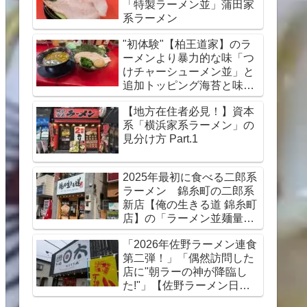
「特製ラーメン並」蒲田家
系ラーメン
"初体験"【柏王道家】のラ
ーメンより暴力的な味「つ
けチャーシューメン並」と
追加トッピング海苔と味
玉 横浜家系ラーメン
【地方在住者必見！】資本
「王道家グループ」柏市ラ
系「横浜家系ラーメン」の
ーメン
見分け方 Part.1
2025年最初に食べる二郎系
ラーメン 錦糸町の二郎系
新店【俺の生きる道 錦糸町
店】の「ラーメン並麺量
300g全マシ」と「生卵」＋
「2026年佐野ラーメン連食
「コロコロチャーシュー」
第二弾！」「偶然訪問した
店に"朝ラーの神が降臨し
た!"」【佐野ラーメン日
太】の「上ラーメン」佐野