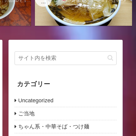
し」の店のレビュー
レトルト、袋麺のレビュー記事またはラーメン
当
なります。
に関する電子書籍出版情報のページになりま
地
す。
カテゴリー
Uncategorized
ご当地
ちゃん系・中華そば・つけ麺