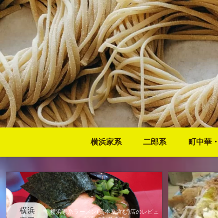
横浜家系
二郎系
町中華
横浜
横浜家系ラーメン(資本系含む)店のレビュ