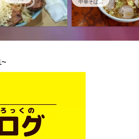
け麺」、「汁な
中華そば・
記事に
つけ麺
1~