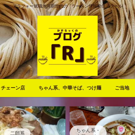
アラフォー就職氷河期世代の「ラーメン情報発信」ツール
・チェーン店
ちゃん系、中華そば、つけ麺
ご当地
ちゃん系・
「煮干し系」、
二郎系