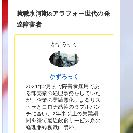
就職氷河期&アラフォー世代の発
達障害者
かずろっく
かずろっく
2021年2月まで障害者雇用であ
る卸売業の経理事務をしていた
が、企業の業績悪化によるリス
トラとコロナ感染のダブルパン
チに合い、2年半以上の失業期
間を経て最近飲食サービス系の
経理兼総務職に復帰。