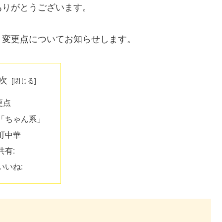
ありがとうございます。
、変更点についてお知らせします。
次
更点
「ちゃん系」
町中華
共有:
いいね: