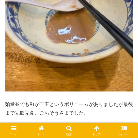
麺量並でも麺が二玉というボリュームがありましたが最後
まで完飲完食、ごちそうさまでした。
感想&まとめ
メニュー
ホーム
検索
トップ
サイドバー