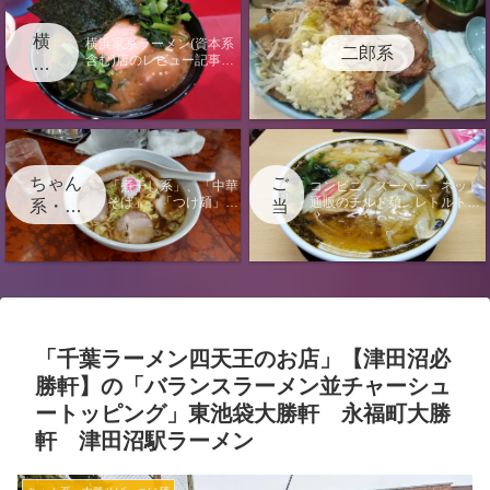
横
横浜家系ラーメン(資本系
二郎系
含む)店のレビュー記事に
浜
なります。
家
系
ちゃん
ご
「煮干し系」、「中華
コンビニ、スーパー、ネット
そば」、「つけ麺」、
通販のチルド麺、レトルト、
系・中
当
「汁なし」の店のレビ
袋麺のレビュー記事またはラ
華そ
地
ュー記事になります。
ーメンに関する電子書籍出版
ば・つ
情報のページになります。
け麺
「千葉ラーメン四天王のお店」【津田沼必
勝軒】の「バランスラーメン並チャーシュ
ートッピング」東池袋大勝軒 永福町大勝
軒 津田沼駅ラーメン