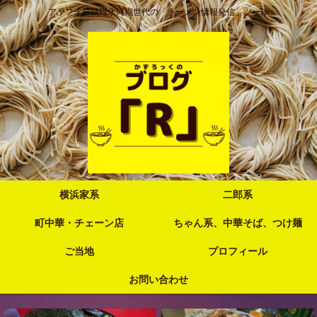
アラフォー就職氷河期世代の「ラーメン情報発信」ツール
横浜家系
二郎系
町中華・チェーン店
ちゃん系、中華そば、つけ麺
ご当地
プロフィール
お問い合わせ