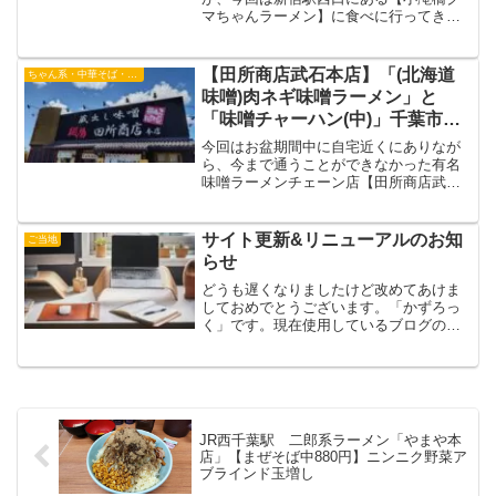
マちゃんラーメン】に食べに行ってきま
した。日本のラーメン激戦区の一つであ
る新宿小滝橋通りで、他のちゃん系店と
どう味が違うのか旨さを含めてお伝えし
【田所商店武石本店】「(北海道
ちゃん系・中華そば・つけ麺
たいと思います。
味噌)肉ネギ味噌ラーメン」と
「味噌チャーハン(中)」千葉市花
見川区武石町
今回はお盆期間中に自宅近くにありなが
ら、今まで通うことができなかった有名
味噌ラーメンチェーン店【田所商店武石
本店】に初訪問し、実食&レビュー記事を
投稿させていただきます。この記事をご
覧になり気になった方は近くの「田所商
サイト更新&リニューアルのお知
ご当地
店」の味噌ラーメンを食べに行かれてみ
らせ
てはいかがでしょうか。
どうも遅くなりましたけど改めてあけま
しておめでとうございます。「かずろっ
く」です。現在使用しているブログのサ
ーバーが更新月を迎え、一部サイトのデ
ザインと投稿する記事内容、カテゴリー
を変更したいと思います。主な変更点大
きな変更はありませんが、...
JR西千葉駅 二郎系ラーメン「やまや本
店」【まぜそば中880円】ニンニク野菜ア
ブラインド玉増し