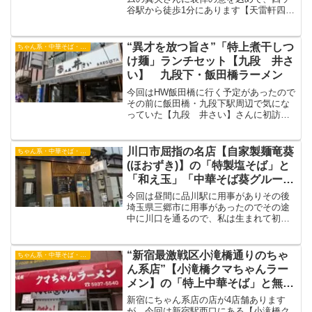
谷駅から徒歩1分にあります【天雷軒四ツ
谷本店】さんに食べに行きました。今回
初ということで看板メニュー「琥珀醤油
拉麺」を食べてきて、真矢さんの生前の
“異才を放つ旨さ”「特上煮干しつ
ちゃん系・中華そば・つけ麺
風貌とビジュアルとは裏腹の優しい一杯
け麺」ランチセット【九段 井さ
をいただくことができましたので気にな
い】 九段下・飯田橋ラーメン
る方がいらっしゃいましたら、ぜひ一度
食べに行ってみてください。
今回はHW飯田橋に行く予定があったので
その前に飯田橋・九段下駅周辺で気にな
っていた【九段 井さい】さんに初訪問
して濃厚煮干しつけ麺を堪能してきた時
のものを投稿いたします。平日のランチ
タイムは午後4時までやっていてピークタ
川口市屈指の名店【自家製麺竜葵
ちゃん系・中華そば・つけ麺
イムを過ぎると店内も空いているためピ
(ほおずき)】の「特製塩そば」と
ークを越えた2時頃に訪問することをお勧
「和え玉」「中華そば葵グルー
めいたします。
プ」JR川口駅ラーメン
今回は昼間に品川駅に用事がありその後
埼玉県三郷市に用事があったのでその途
中に川口を通るので、私は生まれて初め
て川口駅に降りてラーメンをすすった時
を記事にしたものです。今回は埼玉県内
と東京北千住を中心に店舗展開している
“新宿最激戦区小滝橋通りのちゃ
ちゃん系・中華そば・つけ麺
「葵グループ」のお店【自家製麺竜葵(ほ
ん系店”【小滝橋クマちゃんラー
おずき)】さんに食べに行ってきました。
メン】の「特上中華そば」と無料
めし 新宿小滝橋通りラーメン
新宿にちゃん系店の店が4店舗あります
「ちゃんのれん組合」
が、今回は新宿駅西口にある【小滝橋ク