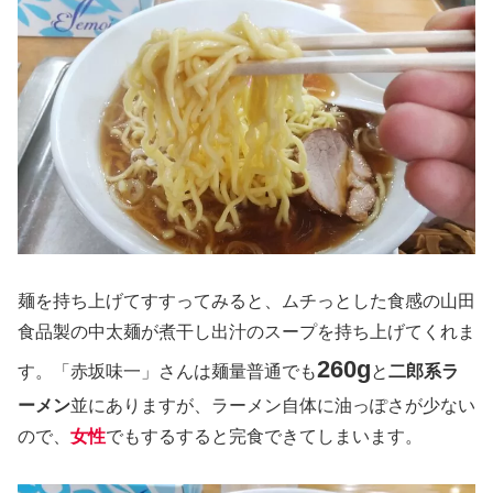
麺を持ち上げてすすってみると、ムチっとした食感の山田
食品製の中太麺が煮干し出汁のスープを持ち上げてくれま
260g
す。「赤坂味一」さんは麺量普通でも
と
二郎系ラ
ーメン
並にありますが、ラーメン自体に油っぽさが少ない
ので、
女性
でもするすると完食できてしまいます。