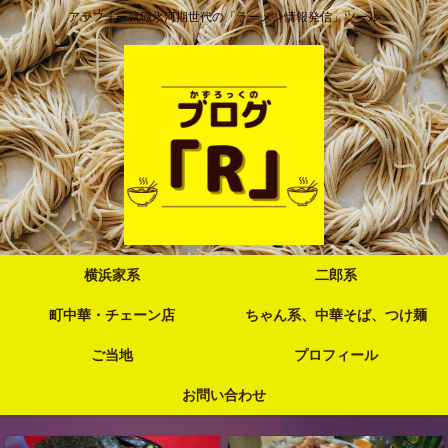
アラフォー就職氷河期世代の「ラーメン情報発信」ツール
横浜家系
二郎系
町中華・チェーン店
ちゃん系、中華そば、つけ麺
ご当地
プロフィール
お問い合わせ