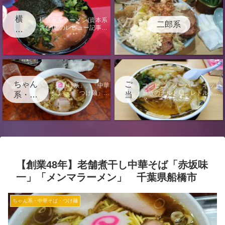
横
横浜家系ラーメン(資本系
二郎系
含む)店のレビュー記事に
浜
なります。
家
系
ちゃん
ご
「煮干し系」、「中華
コンビニ、スーパー、ネット
そば」、「つけ麺」、
通販のチルド麺、レトルト、
系・中
当
「汁なし」の店のレビ
袋麺のレビュー記事またはラ
華そ
地
ュー記事になります。
ーメンに関する電子書籍出版
ば・つ
情報のページになります。
け麺
【創業48年】老舗煮干し中華そば「赤坂味
一」「メンマラーメン」 千葉県船橋市
ちゃん系・中華そば・つけ麺