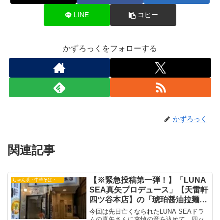
LINE
コピー
かずろっくをフォローする
かずろっく
関連記事
【※緊急投稿第一弾！】「LUNA
ちゃん系・中華そば・つけ麺
SEA真矢プロデュース」【天雷軒
四ツ谷本店】の「琥珀醤油拉麺全
部乗せ」 LUNA SEA真矢ラー
今回は先日亡くなられたLUNA SEAドラ
メン 四ッ谷駅ラーメン
ムの真矢さんに哀悼の意を込めて、四ッ