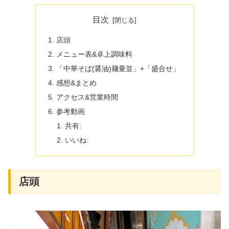
目次
店頭
メニュー表&卓上調味料
「中華そば(醤油)麺量並」+「盛合せ」
感想&まとめ
アクセス&営業時間
参考動画
共有:
いいね:
店頭