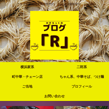
アラフォー就職氷河期世代の「ラーメン情報発信」ツール
横浜家系
二郎系
町中華・チェーン店
ちゃん系、中華そば、つけ麺
ご当地
プロフィール
お問い合わせ