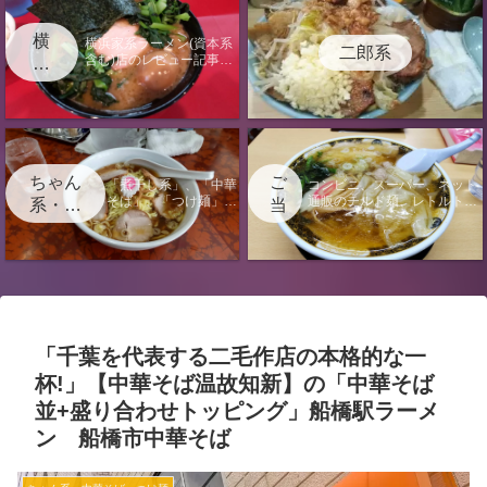
横
横浜家系ラーメン(資本系
二郎系
含む)店のレビュー記事に
浜
なります。
家
系
ちゃん
ご
「煮干し系」、「中華
コンビニ、スーパー、ネット
そば」、「つけ麺」、
通販のチルド麺、レトルト、
系・中
当
「汁なし」の店のレビ
袋麺のレビュー記事またはラ
華そ
地
ュー記事になります。
ーメンに関する電子書籍出版
ば・つ
情報のページになります。
け麺
「千葉を代表する二毛作店の本格的な一
杯!」【中華そば温故知新】の「中華そば
並+盛り合わせトッピング」船橋駅ラーメ
ン 船橋市中華そば