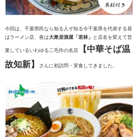
今回は、千葉県民なら知る人ぞ知る今千葉県を代表する昼
はラーメン店、夜は
大衆居酒屋「若林」
と店名を変えて営
【中華そば温
業しているいわゆる二毛作の名店
故知新】
さんに初訪問・実食してきました。