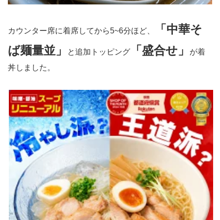
「中華そ
カウンター席に着席してから5~6分ほど、
ば麺量並」
「盛合せ」
と追加トッピング
が着
丼しました。