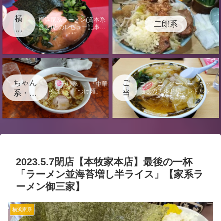
横
横浜家系ラーメン(資本系
二郎系
含む)店のレビュー記事に
浜
なります。
家
系
ちゃん
ご
「煮干し系」、「中華
コンビニ、スーパー、ネット
そば」、「つけ麺」、
通販のチルド麺、レトルト、
系・中
当
「汁なし」の店のレビ
袋麺のレビュー記事またはラ
華そ
地
ュー記事になります。
ーメンに関する電子書籍出版
ば・つ
情報のページになります。
け麺
2023.5.7閉店【本牧家本店】最後の一杯
「ラーメン並海苔増し半ライス」【家系ラ
ーメン御三家】
横浜家系