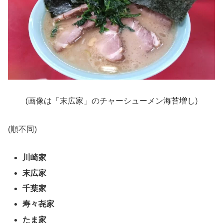
(画像は「末広家」のチャーシューメン海苔増し)
(順不同)
川崎家
末広家
千葉家
寿々㐂家
たま家