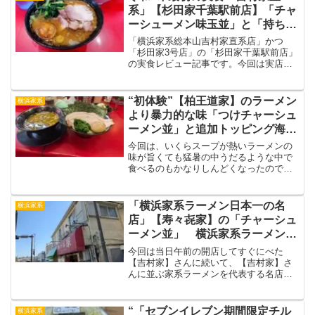
しながらお伝えしていきたいと思いま
系」【杉田家千葉駅前店】「チャ
す。
ーシューメン味玉並」と「持ち帰
りラーメン」part1
「横浜家系総本山吉村家直系店」かつ
「杉田家3号店」の「杉田家千葉駅前店」
の実食レビュー記事です。今回は実店舗
のレビュー記事になりますが、後日「お
土産ラーメン」も投稿しますので、是非
参考までに目を通していただけると嬉し
“初体験”【柏王道家】のラーメン
横浜家系
いです。
より暴力的な味「つけチャーシュ
ーメン並」と追加トッピング海苔
と味玉 横浜家系ラーメン 「王
今回は、いくらスープが熱いラーメンの
道家グループ」柏市ラーメン
味が旨くても猛暑の中うだるような中で
食べるのもかなりしんどくなったので、
清涼感がありつつ食べ応えのある家系ラ
ーメン店のつけ麺を求めて柏駅西口にあ
る、皆さんが知る人ぞ知る【柏王道家】
「横浜家系ラーメン日本一の名
横浜家系
さんに久々に足を運んで初めて【王道
店」【寿々㐂家】の「チャーシュ
家】のつけ麺を食べた時をレビューさせ
ーメン並」 横浜家系ラーメン
ていただきました。ラーメンとの味の比
本牧家六角家系譜 上星川駅ラー
較を交えながらお伝えしていこうかなと
今回は当日午前の開店してすぐにべた
思います。
メン
【吉村家】さんに続いて、【吉村家】さ
んに並ぶ家系ラーメンを代表する名店中
の名店【寿々㐂家】さんに約10年ぶりに
訪問・実食してきました。最近だとファ
ミリーマートでカップ麺を販売して話題
“「セブンイレブン期間限定チル
横浜家系