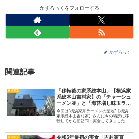
かずろっくをフォローする
かずろっく
関連記事
「移転後の家系総本山」【横浜家
横浜家系
系総本山吉村家】の「チャーシュ
ーメン並」と「海苔増し味玉ライ
ス」 横浜家系ラーメン 「吉村
今回は"横浜家系ラーメンの聖地"【横浜
家直系」
家系総本山吉村家】さんに今の場所に移
転してから初訪問・実食してきました。
私は【吉村家】さんで通算3度目の訪問に
なりますが、開店前に並んで食べるのが
初めてなので、旧店舗の時の味を思い出
令和5年最初の実食「吉村家直
横浜家系