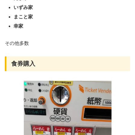
いずみ家
まこと家
幸家
その他多数
食券購入