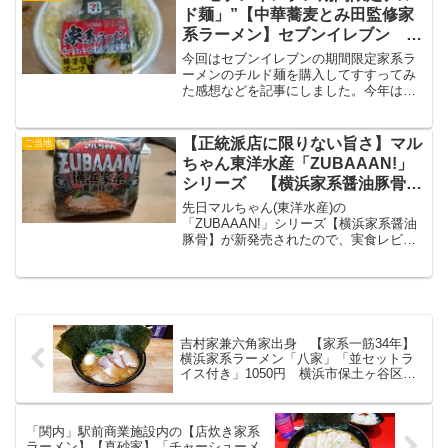
になっていることもあり「クラシカル家
ド麺」”【中華蕎麦とみ田監修家
系ラーメン」の感想をお伝えしていきた
系ラーメン】セブンイレブン
いと思います。
「おうち麺シリーズ」横浜家系ラ
今回はセブンイレブンの期間限定家系ラ
ーメン
ーメンのチルド麺を購入してすすってみ
た感想などを記事にしました。今年は
「中華そばとみ田監修」で今まで販売さ
れた家系ラーメンとどう変化球を加えて
いるのか上手く伝えていきたいと思いま
【正統派店に限りない旨さ】マル
ご当地
す。
ちゃん東洋水産「ZUBAAAN!」
シリーズ 【横浜家系醤油豚骨】
実食レビュー
先日マルちゃん(東洋水産)の
「ZUBAAAN!」シリーズ【横浜家系醤油
豚骨】が新発売されたので、実食レビュ
ー記事になります。かなり正統派の店の
味に近い味になったと個人的には思うの
で、参考までに目を通していただけると
嬉しいです。
吉村家兼六角家出身 【家系一筋34年】
横浜家系ラーメン「八家」「並セットラ
イス付き」1050円 横浜市保土ヶ谷区和
田
「関内」駅前商業施設内の【店炊き家系
ラーメン】【真砂家】「チャーシューメ