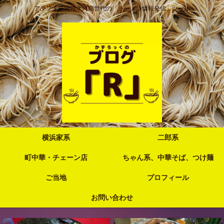
アラフォー就職氷河期世代の「ラーメン情報発信」ツール
横浜家系
二郎系
町中華・チェーン店
ちゃん系、中華そば、つけ麺
ご当地
プロフィール
お問い合わせ