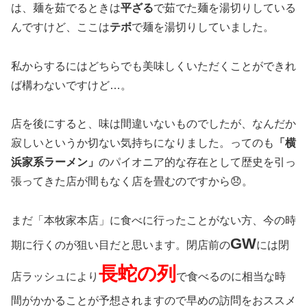
は、麺を茹でるときは
平ざる
で茹でた麺を湯切りしている
んですけど、ここは
テボ
で麺を湯切りしていました。
私からするにはどちらでも美味しくいただくことができれ
ば構わないですけど…。
店を後にすると、味は間違いないものでしたが、なんだか
寂しいというか切ない気持ちになりました。ってのも
「横
浜家系ラーメン」
のパイオニア的な存在として歴史を引っ
張ってきた店が間もなく店を畳むのですから😞。
まだ「本牧家本店」に食べに行ったことがない方、今の時
GW
期に行くのが狙い目だと思います。閉店前の
には閉
長蛇の列
店ラッシュにより
で食べるのに相当な時
間がかかることが予想されますので早めの訪問をおススメ