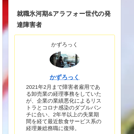
就職氷河期&アラフォー世代の発
達障害者
かずろっく
かずろっく
2021年2月まで障害者雇用であ
る卸売業の経理事務をしていた
が、企業の業績悪化によるリス
トラとコロナ感染のダブルパン
チに合い、2年半以上の失業期
間を経て最近飲食サービス系の
経理兼総務職に復帰。