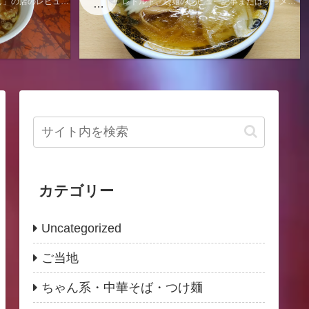
し」の店のレビュー
レトルト、袋麺のレビュー記事またはラーメン
当
なります。
に関する電子書籍出版情報のページになりま
地
す。
カテゴリー
Uncategorized
ご当地
ちゃん系・中華そば・つけ麺