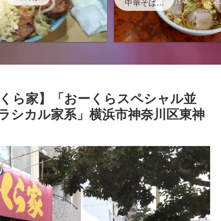
け麺」、「汁な
中華そば・
記事に
つけ麺
ーくら家】「おーくらスペシャル並
クラシカル家系」横浜市神奈川区東神