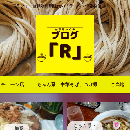
アラフォー就職氷河期世代の「ラーメン情報発信」ツール
・チェーン店
ちゃん系、中華そば、つけ麺
ご当地
ちゃん系・
「煮干し系」、
二郎系