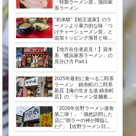
「特製ラーメン並」蒲田家
系ラーメン
"初体験"【柏王道家】のラ
ーメンより暴力的な味「つ
けチャーシューメン並」と
追加トッピング海苔と味
玉 横浜家系ラーメン
【地方在住者必見！】資本
「王道家グループ」柏市ラ
系「横浜家系ラーメン」の
ーメン
見分け方 Part.1
2025年最初に食べる二郎系
ラーメン 錦糸町の二郎系
新店【俺の生きる道 錦糸町
店】の「ラーメン並麺量
300g全マシ」と「生卵」＋
「2026年佐野ラーメン連食
「コロコロチャーシュー」
第二弾！」「偶然訪問した
店に"朝ラーの神が降臨し
た!"」【佐野ラーメン日
太】の「上ラーメン」佐野