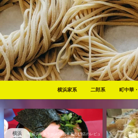
横浜家系
二郎系
町中華
横浜
横浜家系ラーメン(資本系含む)店のレビュ